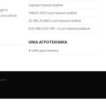
Однороторные грабли
удете
TANGO 730 2-х роторные грабли
м способом
Z2-780, Z2-840 2-х роторные грабли
DUO 680, DUO 740 – 2-х роторные рядные
UNIA АГРОТЕХНИКА
UNIA агротехника
gatai