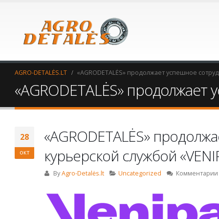
AGRO-DETALĖS.LT
«AGRODETALĖS» продолжает успешное сотрудн
«AGRODETALĖS» продолжает ус
«AGRODETALĖS» продолжае
28
курьерской службой «VENI
окт
By
Agro-Detalės.lt
Uncategorized
Комментарии