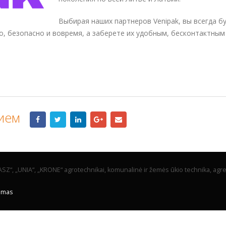
сотрудничество
с
Выбирая наших партнеров Venipak, вы всегда б
курьерской
о, безопасно и вовремя, а заберете их удобным, бесконтактны
службой
«VENIPAK»
ием
“, „UNIA“, „KRONE“ agrotechnikai, komunalinė ir žemės ūkio technika, agre
jimas