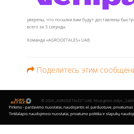
уверены, что посылки вам будут доставлены быстр
всего за 3 секунды.
Команда «AGRODETALĖS» UAB
Поделитесь этим сообщен
© 2026 „AGRODETALĖS“ UAB. Atsarginės dalys „SaMASZ
Pirkimo - pardavimo nuostatai, naudojantis el. parduotuve, privatumas
Tinklalapio naudojimosi nuostatai, privatumo politika ir slapukų naudo