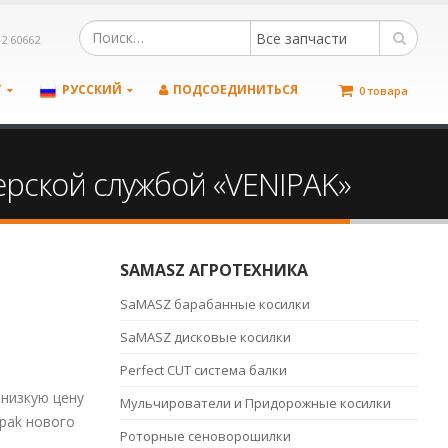
Все запчасти
12 60662
Т
РУССКИЙ
ПОДСОЕДИНИТЬСЯ
0 товара
рской службой «VENIPAK»
SAMASZ АГРОТЕХНИКА
SaMASZ барабанные косилки
SaMASZ дисковые косилки
Perfect CUT система балки
 низкую цену
Мульчирователи и Придорожные косилки
ipak нового
Роторные сеноворошилки