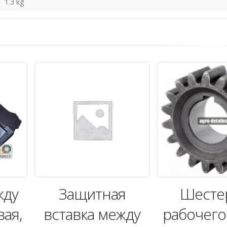
1.3 kg
жду
Защитная
Шесте
вая,
вставка между
рабочего