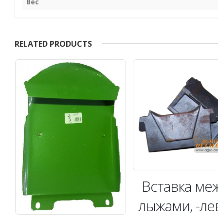
Вес
RELATED PRODUCTS
с
Bставка ме
лыжами, -ле