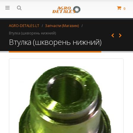
0
AGRO-DETALĖS.LT
Запчасти (Магазин)
Втулка (шкворень нижний)
Втулка (шкворень нижний)