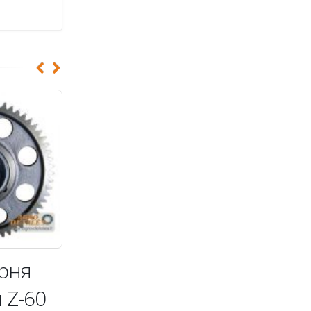
рня
Ведущяя
 Z-60
шестерня z=38