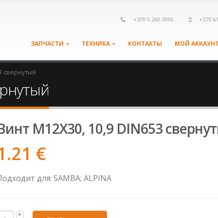
+370 5 260 3095
+370 6
ЗАПЧАСТИ
ТЕХНИКА
КОНТАКТЫ
МОЙ АККАУН
53 свернутый
ернутый
Винт M12X30, 10,9 DIN653 сверну
1.21
€
Подходит для: SAMBA; ALPINA