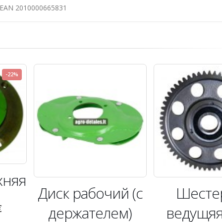
 EAN 2010000665831
-22%
хняя
Диск рабочий (с
Шесте
€
держателем)
ведущяя