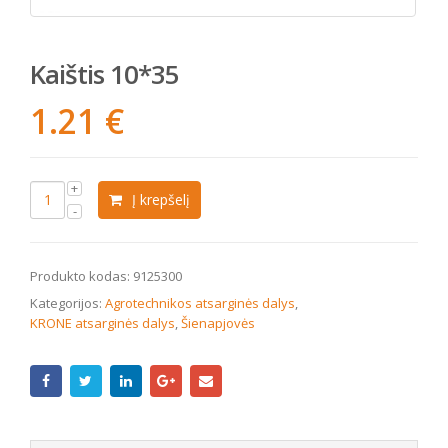
Kaištis 10*35
1.21
€
Į krepšelį
Produkto kodas:
9125300
Kategorijos:
Agrotechnikos atsarginės dalys
,
KRONE atsarginės dalys
,
Šienapjovės