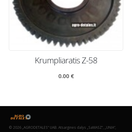
Krumpliaratis Z-58
0.00
€
© 2026 „AGRODETALĖS“ UAB. Atsarginės dalys „SaMASZ“, „UNIA“,