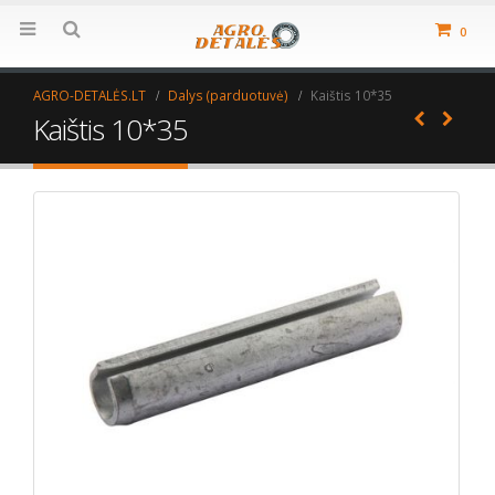
0
AGRO-DETALĖS.LT
Dalys (parduotuvė)
Kaištis 10*35
Kaištis 10*35