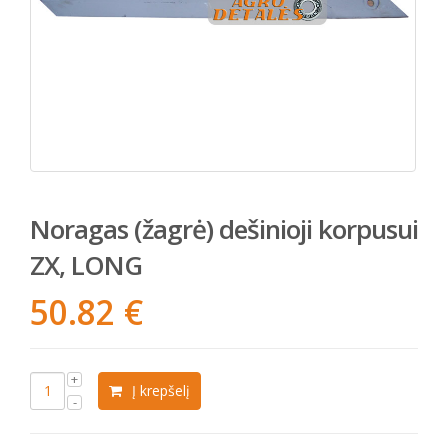
Noragas (žagrė) dešinioji korpusui
ZX, LONG
50.82
€
Į krepšelį