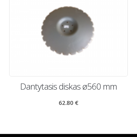
Dantytasis diskas ø560 mm
62.80
€
L