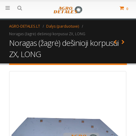
0
AGRO-DETALĖS.LT
Dalys (parduotuvė)
Noragas (žagrė) dešinioji korpusui ZX, LONG
Noragas (žagrė) dešinioji korpusui
ZX, LONG