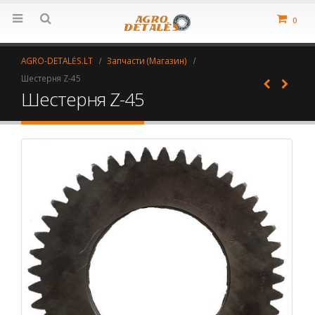
0
AGRO-DETALĖS.LT
Запчасти (Магазин)
Шестерня Z-45
Шестерня Z-45