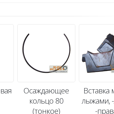
евая
Осаждающее
Bставка 
кольцо 80
лыжами, -
(тонкое)
-прав