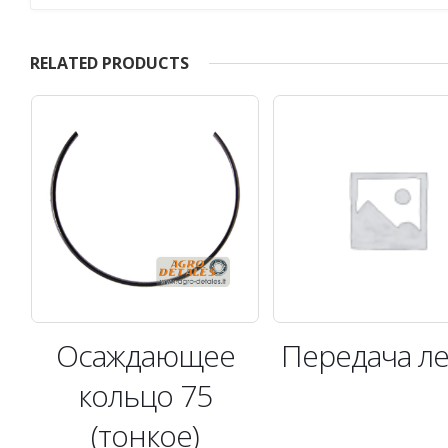
RELATED PRODUCTS
я
Осаждающее
Передача л
,
кольцо 75
(тонкое)