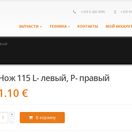
+370 5 260 3095
+370 6
ЗАПЧАСТИ
ТЕХНИКА
КОНТАКТЫ
МОЙ АККАУН
авый
Нож 115 L- левый, P- правый
1.10
€
В корзину