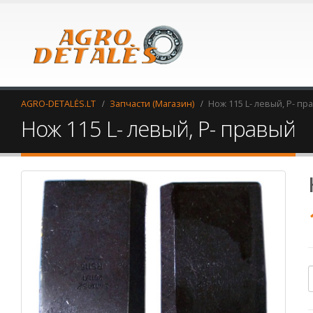
AGRO-DETALĖS.LT
Запчасти (Магазин)
Нож 115 L- левый, P- пр
Нож 115 L- левый, P- правый