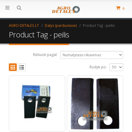
0
AGRO-DETALĖS.LT
Dalys (parduotuvė)
Product Tag -
peilis
Product Tag - peilis
Rūšiuoti pagal:
Rodyti po: