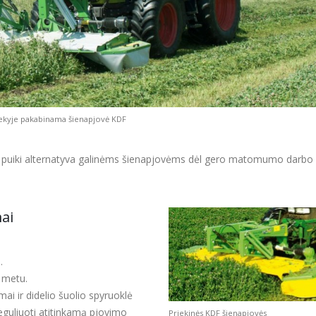
iekyje pakabinama šienapjovė KDF
ra puiki alternatyva galinėms šienapjovėms dėl gero matomumo darbo 
mai
.
 metu.
mai ir didelio šuolio spyruoklė
reguliuoti atitinkamą pjovimo
Priekinės KDF šienapjovės