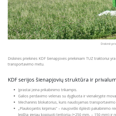
Diskinė pr
Diskinės priekinės KDF šienapjovės priekiniam TUZ traktoriui y
transportavimo metu.
KDF serijos šienapjovių struktūra ir privalu
Įprastai įeina prikabinimo trikampis.
Galios perdavimo velenas su dygliuota ir vienakrypte mova
Mechaninis blokatorius, kuris naudojamas transportavimo
„Plaukiojantis kirpimas“ – naujoviški išplėsti pakabinimo rė
leidžia geriau kopijuoti teritoriją (+250 mm, – 150 mm) ir 