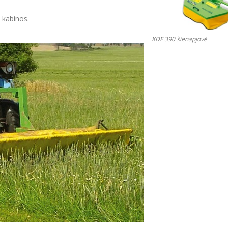
 kabinos.
KDF 390 šienapjovė