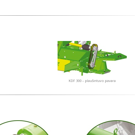
KDF 300 – plaušintuvo pavara