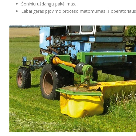
Šoninių uždangų pakėlimas.
Labai geras pjovimo proceso matomumas iš operatoriaus