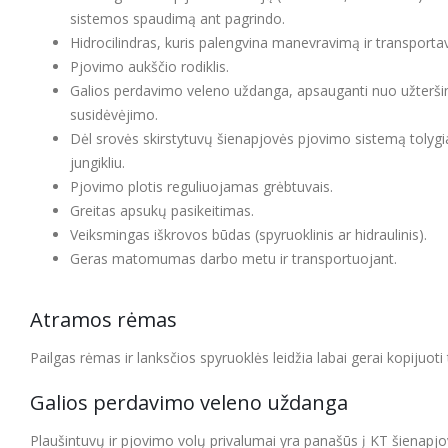
sistemos spaudimą ant pagrindo.
Hidrocilindras, kuris palengvina manevravimą ir transporta
Pjovimo aukščio rodiklis.
Galios perdavimo veleno uždanga, apsauganti nuo užteršim
susidėvėjimo.
Dėl srovės skirstytuvų šienapjovės pjovimo sistemą tolygiai
jungikliu.
Pjovimo plotis reguliuojamas grėbtuvais.
Greitas apsukų pasikeitimas.
Veiksmingas iškrovos būdas (spyruoklinis ar hidraulinis).
Geras matomumas darbo metu ir transportuojant.
Atramos rėmas
Pailgas rėmas ir lanksčios spyruoklės leidžia labai gerai kopijuoti 
Galios perdavimo veleno uždanga
Plaušintuvų ir pjovimo volų privalumai yra panašūs į KT šienapjovi