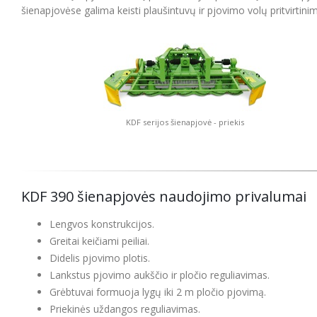
šienapjovėse galima keisti plaušintuvų ir pjovimo volų pritvirtini
KDF serijos šienapjovė - priekis
KDF 390 šienapjovės naudojimo privalumai
Lengvos konstrukcijos.
Greitai keičiami peiliai.
Didelis pjovimo plotis.
Lankstus pjovimo aukščio ir pločio reguliavimas.
Grėbtuvai formuoja lygų iki 2 m pločio pjovimą.
Priekinės uždangos reguliavimas.