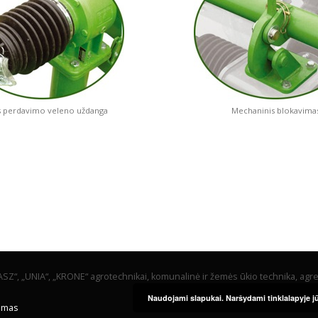
s perdavimo veleno uždanga
Mechaninis blokavima
“, „UNIA“, „KRONE“ agrotechnikai, komunalinė ir žemės ūkio technika, agre
Naudojami slapukai. Naršydami tinklalapyje jū
jimas