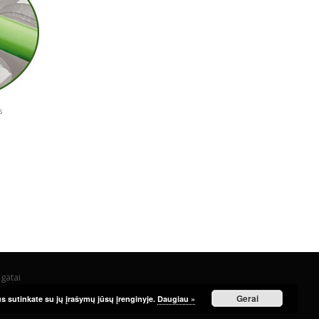
s
gatai
Gerai
s sutinkate su jų įrašymų jūsų įrenginyje.
Daugiau »