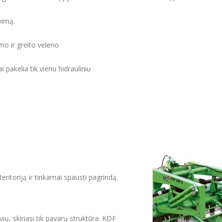
vimą.
o ir greito veleno
 pakelia tik vienu hidrauliniu
teritoriją ir tinkamai spausti pagrindą.
ų, skiriasi tik pavarų struktūra. KDF