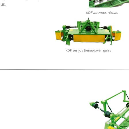
mus.
KDF atramos rėmas
KDF serijos šienapjovė - galas