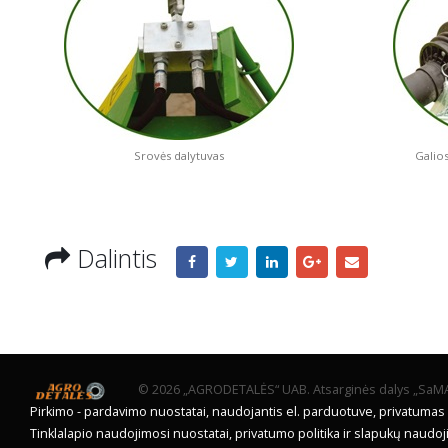
Srovės dalytuvas
Galio
Dalintis
© 2026 „AGRODETALĖS“ UAB. Atsarginės dalys „SaMASZ
Pirkimo - pardavimo nuostatai, naudojantis el. parduotuve, privatumas
Tinklalapio naudojimosi nuostatai, privatumo politika ir slapukų naudo