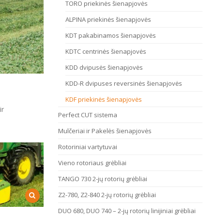
TORO priekinės šienapjovės
ALPINA priekinės šienapjovės
KDT pakabinamos šienapjovės
KDTC centrinės šienapjovės
KDD dvipusės šienapjovės
KDD-R dvipuses reversinės šienapjovės
KDF priekinės šienapjovės
ir
Perfect CUT sistema
Mulčeriai ir Pakelės šienapjovės
Rotoriniai vartytuvai
Vieno rotoriaus grėbliai
TANGO 730 2-jų rotorių grėbliai
Z2-780, Z2-840 2-jų rotorių grėbliai
DUO 680, DUO 740 – 2-jų rotorių linijiniai grėbliai