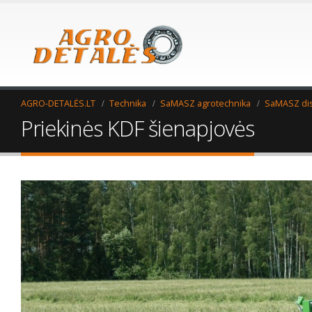
AGRO-DETALĖS.LT
Technika
SaMASZ agrotechnika
SaMASZ dis
Priekinės KDF šienapjovės