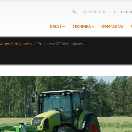
+370 5 260 3095
+370 6
DALYS
TECHNIKA
KONTAKTAI
kinės šienapjovės
Priekinės KDF šienapjovės