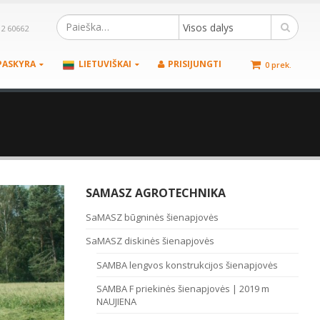
Visos dalys
12 60662
PASKYRA
LIETUVIŠKAI
PRISIJUNGTI
0 prek.
SAMASZ AGROTECHNIKA
SaMASZ būgninės šienapjovės
SaMASZ diskinės šienapjovės
SAMBA lengvos konstrukcijos šienapjovės
SAMBA F priekinės šienapjovės | 2019 m
NAUJIENA