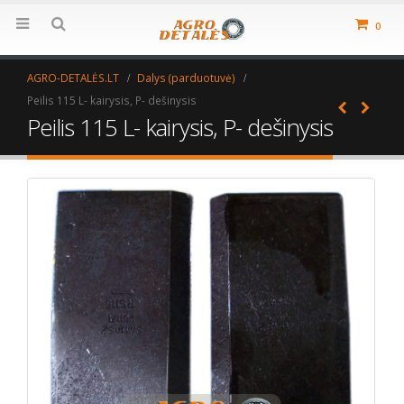
0
AGRO-DETALĖS.LT
Dalys (parduotuvė)
Peilis 115 L- kairysis, P- dešinysis
Peilis 115 L- kairysis, P- dešinysis