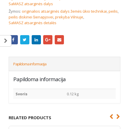
SaMASZ atsarginės dalys
Žymos:
originalios atsarginės dalys žemės ūkio technikai
,
peilis
,
peilis diskinei šienapjovei
,
prekyba Vilniuje
,
SaMASZ atsarginės detalės
Papildoma informacija
Papildoma informacija
Svoris
0.12 kg
RELATED PRODUCTS